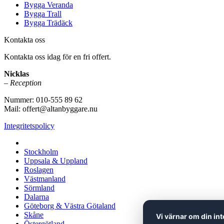
Bygga Veranda
Bygga Trall
Bygga Trädäck
Kontakta oss
Kontakta oss idag för en fri offert.
Nicklas
– Reception
Nummer: 010-555 89 62
Mail: offert@altanbyggare.nu
Integritetspolicy
Vi utför arbeten i hela
Stockholm
Uppsala & Uppland
Roslagen
Västmanland
Sörmland
Dalarna
Göteborg & Västra Götaland
Skåne
Vi värnar om din int
Östergötland