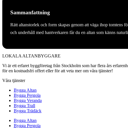
Sammanfattning
Rätt altanstorlek och form skapas genom att väga ihop tomtens föru
och underhåll med hantverkaren får du en altan som känns naturlig
LOKALA ALTANBYGGARE
Vi är ett erfaret byggföretag från Stockholm som har flera års erfarenh
för en kostnadsfri offert eller för att veta mer om våra tjänster!
Våra tjänster
Bygga Altan
Bygga Pergola
Bygga Veranda
Bygga Trall
Bygga Trädäck
Bygga Altan
Bygga Pergola