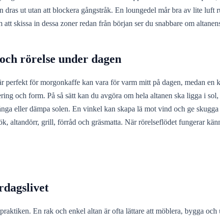
n dras ut utan att blockera gångstråk. En loungedel mår bra av lite luft
tt skissa in dessa zoner redan från början ser du snabbare om altanens 
 och rörelse under dagen
r perfekt för morgonkaffe kan vara för varm mitt på dagen, medan en k
ering och form. På så sätt kan du avgöra om hela altanen ska ligga i so
fånga eller dämpa solen. En vinkel kan skapa lä mot vind och ge skugga
 altandörr, grill, förråd och gräsmatta. När rörelseflödet fungerar kä
rdagslivet
praktiken. En rak och enkel altan är ofta lättare att möblera, bygga oc