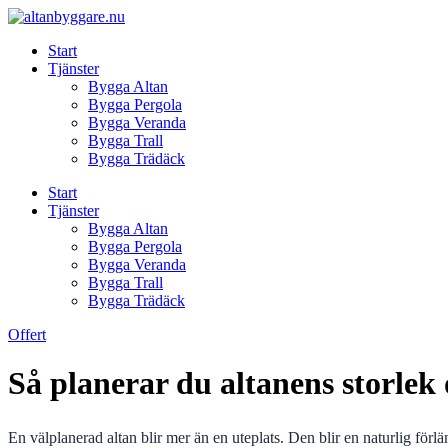
Skip
to
Start
content
Tjänster
Bygga Altan
Bygga Pergola
Bygga Veranda
Bygga Trall
Bygga Trädäck
Start
Tjänster
Bygga Altan
Bygga Pergola
Bygga Veranda
Bygga Trall
Bygga Trädäck
Offert
Så planerar du altanens storlek 
En välplanerad altan blir mer än en uteplats. Den blir en naturlig förl