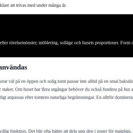
nklare att trivas med under många år.
efter rörelsemönster, möblering, solläge och husets proportioner. Form oc
 användas
erar väl på en öppen och solig tomt passar inte alltid på en smal baksida e
er staket. Om huset har flera utgångar behöver du också fundera på hur 
mtidigt anpassas efter tomtens naturliga begränsningar. En alltför domine
lig funktion. Det blir ofta bättre att dela upp den i zoner för matplats, l