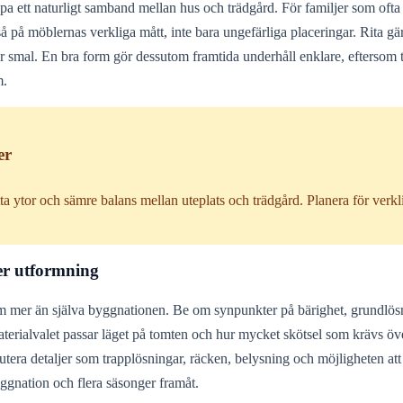
pa ett naturligt samband mellan hus och trädgård. För familjer som ofta ä
 på möblernas verkliga mått, inte bara ungefärliga placeringar. Rita gärn
r smal. En bra form gör dessutom framtida underhåll enklare, eftersom t
m.
er
a ytor och sämre balans mellan uteplats och trädgård. Planera för verkli
er utformning
 om mer än själva byggnationen. Be om synpunkter på bärighet, grundlösn
rialvalet passar läget på tomten och hur mycket skötsel som krävs över
tera detaljer som trapplösningar, räcken, belysning och möjligheten att 
byggnation och flera säsonger framåt.