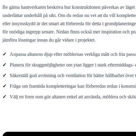
Be gärna hantverkaren beskriva hur konstruktionen påverkas av läget
underlättar underhåll på sikt. Om du redan nu vet att du vill komplett
eller insynsskydd är det smart att förbereda för detta i grundplanering
för onödiga ingrepp senare. Nedan finns också mer inspiration och pra
jämföra lösningar innan du går vidare i projektet.
✓
Anpassa altanens djup efter möblernas verkliga mått och fria pass
✓
Planera för skuggmöjligheter om ytan ligger i stark eftermiddags- e
✓
Säkerställ god avrinning och ventilation för bättre hållbarhet över 
✓
Fråga om framtida kompletteringar kan förberedas redan i konstru
✓
Välj en form som gör altanen enkel att använda, möblera och sköt