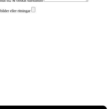
 antal m2 & önskat startdatum
ilder eller ritningar
ilder eller ritningar