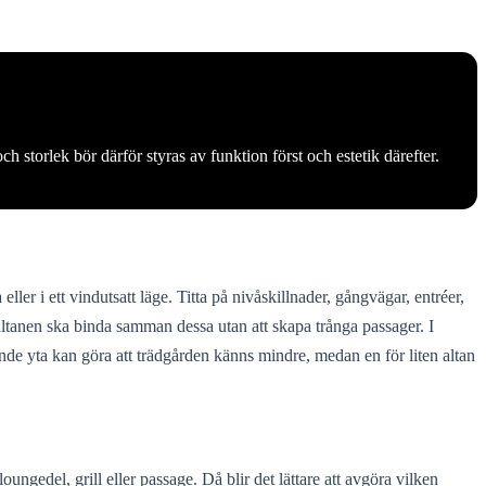
h storlek bör därför styras av funktion först och estetik därefter.
ller i ett vindutsatt läge. Titta på nivåskillnader, gångvägar, entréer,
altanen ska binda samman dessa utan att skapa trånga passager. I
rande yta kan göra att trädgården känns mindre, medan en för liten altan
oungedel, grill eller passage. Då blir det lättare att avgöra vilken