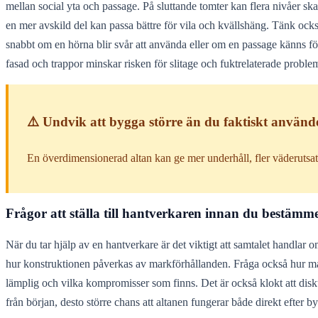
mellan social yta och passage. På sluttande tomter kan flera nivåer ska
en mer avskild del kan passa bättre för vila och kvällshäng. Tänk också
snabbt om en hörna blir svår att använda eller om en passage känns fö
fasad och trappor minskar risken för slitage och fuktrelaterade proble
⚠️ Undvik att bygga större än du faktiskt använd
En överdimensionerad altan kan ge mer underhåll, fler väderutsatt
Frågor att ställa till hantverkaren innan du bestämm
När du tar hjälp av en hantverkare är det viktigt att samtalet handlar
hur konstruktionen påverkas av markförhållanden. Fråga också hur mate
lämplig och vilka kompromisser som finns. Det är också klokt att disku
från början, desto större chans att altanen fungerar både direkt efter 