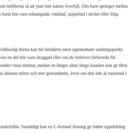
 runt möblerna så att ytan inte känns överfull. Om barn springer mellan
form bör vara rektangulär, vinklad, uppdelad i nivåer eller följa
vällssolig hörna kan bli familjens mest uppskattade samlingspunkt.
l, om en del bör vara skuggad eller om du behöver förbereda för
 under vissa timmar, medan en längre altan längs fasaden kan ge flera
nns altanen större och mer genomtänkt, även om den inte är maximal i
h underhålla. Samtidigt kan en L-formad lösning ge bättre uppdelning