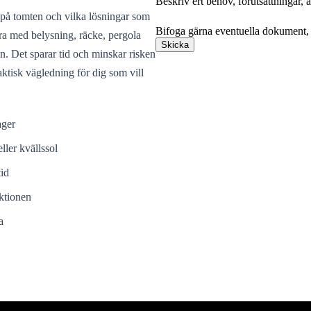
Beskriv ert behov, förutsättningar,
Bifoga gärna eventuella dokument, b
 på tomten och vilka lösningar som
Bifoga gärna eventuella dokument, b
era med belysning, räcke, pergola
Skicka
en. Det sparar tid och minskar risken
ktisk vägledning för dig som vill
ager
ller kvällssol
tid
ktionen
a