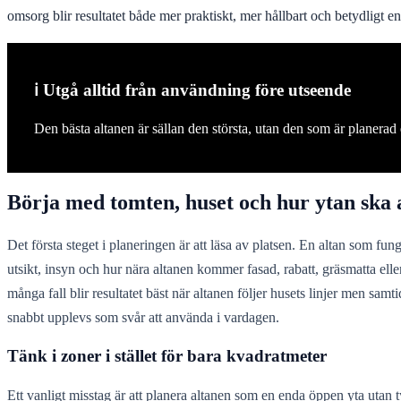
omsorg blir resultatet både mer praktiskt, mer hållbart och betydligt e
ℹ️ Utgå alltid från användning före utseende
Den bästa altanen är sällan den största, utan den som är planerad 
Börja med tomten, huset och hur ytan ska
Det första steget i planeringen är att läsa av platsen. En altan som fung
utsikt, insyn och hur nära altanen kommer fasad, rabatt, gräsmatta ell
många fall blir resultatet bäst när altanen följer husets linjer men sa
snabbt upplevs som svår att använda i vardagen.
Tänk i zoner i stället för bara kvadratmeter
Ett vanligt misstag är att planera altanen som en enda öppen yta utan tyd