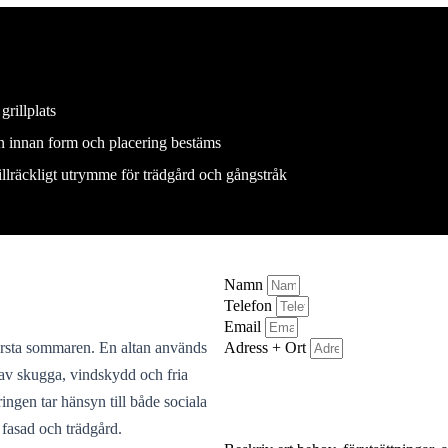
grillplats
en innan form och placering bestäms
illräckligt utrymme för trädgård och gångstråk
Namn
Telefon
Email
Adress + Ort
första sommaren. En altan används
av skugga, vindskydd och fria
ingen tar hänsyn till både sociala
 fasad och trädgård.